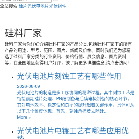
全站搜索
硅片
光伏电池片
光伏组件
硅料厂家
硅料厂家
为你详细介绍
硅料厂家
的产品分类,包括
硅料厂家
下的所有
产品的用途、型号、范围、图片、新闻及价格。同时我们还为您精
选了
硅料厂家
分类的行业资讯、价格行情、展会信息、图片资料
等，在全国地区获得用户好评，欲了解更多详细信息,请点击访问!
光伏电池片刻蚀工艺有哪些作用
2026-08-09
光伏电池片的制造是多工序协同的精密过程，其中刻蚀工艺是
衔接前期硅片处理、PN结制备与后续电极制备的核心环节，
其对电池效率、稳定性和良率的提升起着关键作用，具体可从
以下几个维度体现：首先，刻蚀承担着去除硅...
More +
光伏电池片电镀工艺有哪些应用优
势