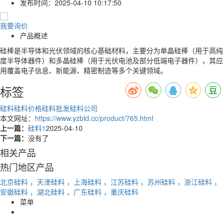
发布时间：
2025-04-10 10:17:50
我要询价
产品概述
硅棒是半导体和光伏领域的核心基础材料，主要分为单晶硅棒（用于高纯
度半导体器件）和多晶硅棒（用于光伏电池及部分低端电子器件），其应
用覆盖电子信息、新能源、精密制造等多个关键领域。
标签
硅料
硅料价格
硅料批发
硅料公司
本文网址：
https://www.yzbld.cc/product/765.html
上一篇：
硅料1
2025-04-10
下一篇：
没有了
相关产品
热门地区产品
北京硅料
，天津硅料
，上海硅料
，江苏硅料
，苏州硅料
，浙江硅料
，
安徽硅料
，湖北硅料
，广东硅料
，重庆硅料
菜单