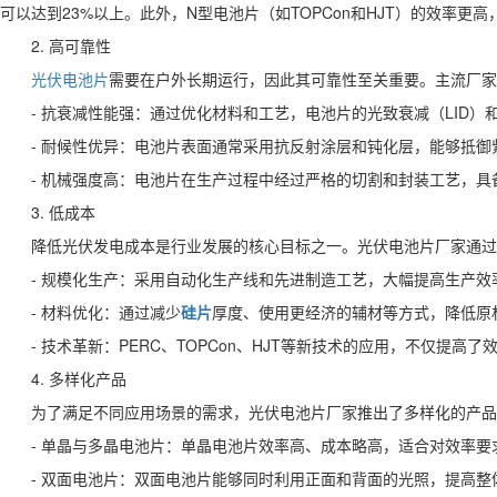
可以达到23%以上。此外，N型电池片（如TOPCon和HJT）的效率
2. 高可靠性
光伏电池片
需要在户外长期运行，因此其可靠性至关重要。主流厂家
- 抗衰减性能强：通过优化材料和工艺，电池片的光致衰减（LID）
- 耐候性优异：电池片表面通常采用抗反射涂层和钝化层，能够抵
- 机械强度高：电池片在生产过程中经过严格的切割和封装工艺，
3. 低成本
降低光伏发电成本是行业发展的核心目标之一。光伏电池片厂家通过
- 规模化生产：采用自动化生产线和先进制造工艺，大幅提高生产
- 材料优化：通过减少
硅片
厚度、使用更经济的辅材等方式，降低原材
- 技术革新：PERC、TOPCon、HJT等新技术的应用，不仅提
4. 多样化产品
为了满足不同应用场景的需求，光伏电池片厂家推出了多样化的产品
- 单晶与多晶电池片：单晶电池片效率高、成本略高，适合对效率
- 双面电池片：双面电池片能够同时利用正面和背面的光照，提高